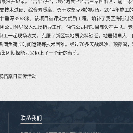
统的最深井记录。 “吉华7井”，地处河套盆地吉兰泰凹陷区，施工
一支技术过硬、综合素质高、勇于攻坚克难的队伍。2014年施工
井”垂深3568米。该项目被评定为优质工程，填补了我区海陆过
集团公司领导深入现场指导工作。油气公司把项目部设在井队。党
职工一起现场攻关，克服了新区块地质资料缺乏，地层倾角大，
备满负荷长时间运转等技术困难。经过70多天战风沙、顶酷暑，
煤勘集团勘探能力又迈上了一个新的台阶。
展档案日宣传活动
联系我们