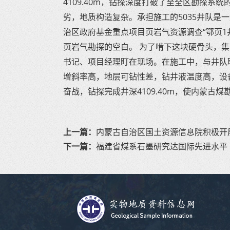
4109.40m，钻探深度打破了至全区勘探系
劣，地质构造复杂。承担施工的5035井队是
治区政府基金重点项目页岩气资源调查“鄂页1
页岩气勘探的空白。 为了啃下这块硬骨头，
书记、项目经理盯在现场。在施工中，与井队
增斜率高，地层可钻性差，钻井液温度高，设
奋战，钻探完成井深4109.40m，使内蒙古
上一篇：
内蒙古自治区国土资源信息院积极开
下一篇：
福建省煤系石墨研究达国际先进水平