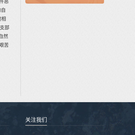
条件恶
的自
渡相
支部
自然
艰苦
关注我们