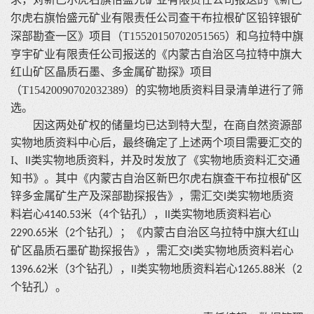
尔虎右旗怡盛元矿业有限责任公司查干布拉根矿区铅锌银矿
深部勘查一区
》项目（
T15520150702051565
）和乌拉特中旗
亨宇矿业有限责任公司报送的《内蒙古自治区乌拉特中旗大
红山矿区晶质石墨
、多金属矿勘探
》项目
（
T15420090702032389
）的实物地质资料目录清单进行了筛
选。
因这两处矿权的储量均已达到特大型，在商自然资源部
实物地质资料中心后，最终确定了上述两个项目需要汇交的
I
、
类实物地质资料，并及时发放了《实物地质资料汇交通
II
知书》。其中《内蒙古自治区新巴尔虎右旗查干布拉根矿区
锌多金属矿生产及深部勘探报告》，需汇交
类实物地质资
I
料岩心
米（
个钻孔），
类实物地质资料岩心
4140.53
4
II
米（
个钻孔）；《内蒙古自治区乌拉特中旗大红山
2290.65
2
矿区晶质石墨矿勘探报告》，需汇交
类实物地质资料岩心
I
米（
个钻孔），
类实物地质资料岩心
米（
1396.62
3
II
1265.88
2
个钻孔）。