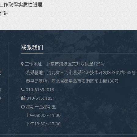
工作取得实质性进展
推进
联系我们
工作地址：北京市海淀区东升双泉堡125号
调
燕郊基地：河北省三河市燕郊经济技术开发区燕灵路245号
秦皇岛基地：河北省秦皇岛市海港区东山街130号
和
010-61592018
会
010-61591851
星期一至星期五
上午08:00～11:30
下午13:30～17:00