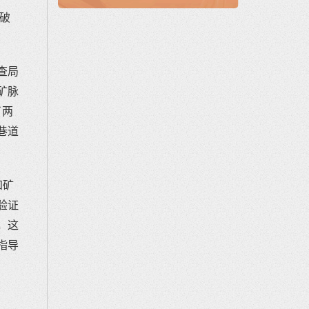
破
查局
矿脉
了两
巷道
知矿
验证
，这
指导