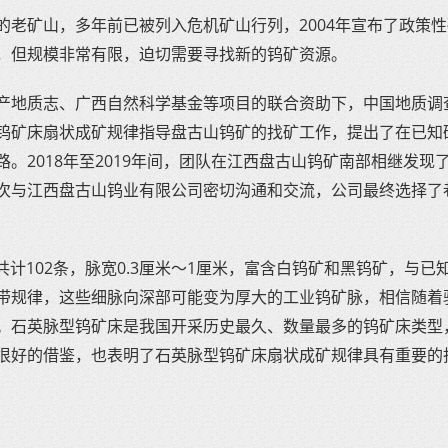
老矿山，多年前已被列入危机矿山行列，2004年宣布了政策性
，但规模非常有限，迫切需要寻找新的钨矿资源。
产地质志、广西自然科学基金等项目的联合资助下，中国地质调
钨矿床扇状成矿规律指导盘古山钨矿的找矿工作，提出了在已知
。2018年至2019年间，团队在江西盘古山钨矿南部相继发现
次与江西盘古山钨业有限公司密切沟通和交流，公司最终选择了
共计102条，脉宽0.3厘米～1厘米，富含白钨矿和黑钨矿，与已
带规律，这些细脉向深部可能变为厚大的工业钨矿脉，相信随着
。石英脉型钨矿床是我国开采历史最久、数量最多的钨矿床类型
很好的借鉴，也表明了石英脉型钨矿床扇状成矿规律具有重要的