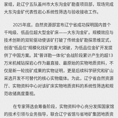
家组，赴辽宁五队盖州市大东沟金矿勘查项目部，现场完成
大东沟金矿代表性岩心系统性筛选与验收接收工作。
2025年底，自然资源部宣布辽宁省成功探明国内首个
千吨级、低品位超大型金矿床——大东沟金矿。规模效应与
技术创新的双轮驱动使该矿打破了传统金矿勘探思维定式，
创造“低品位”规模化找矿的重大突破，为低品位金矿开发提
供了中国方案。其“普详勘一体化”会战阶段累计产生的超13
万米机械钻探岩心作为最直接、最原始的实物地质资料，不
仅是新一轮找矿成果的实物证明，更是后续科学研究和矿山
采选开发不可替代的核心实物载体。为此，辽宁省自然资源
厅、实物资料中心对该矿床实物地质资料的系统性筛选和规
范收储高度重视。
在专家筛选会筹备阶段，实物资料中心充分发挥国家馆
的技术引领与业务指导，联合辽宁省馆与省地矿集团地质资