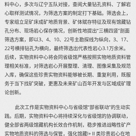
料中心，多次与辽宁五队对接，查阅大量钻孔资料、了解岩
心取样测试情况，为筛选方案的制定打下基础。筛选会上，
专家组立足矿床成矿地质背景、矿体赋存特征及现有馆藏钻
孔分布、现场岩心保存情况，创新性地提出“三横四竖”剖面
筛选方案，即以3、4、10、22号主勘探线为纵向，3、17、
22号横排钻孔为横向，最终筛选出代表性岩心3.1万余米。
后续，实物资料中心将会同省级馆严格按照实物地质资料管
理相关标准，对筛选岩心开展整理、清理、图像采集及规范
入库，确保这些珍贵实物资料能够被长期、重复利用，既服
务于当下找矿突破，更惠及未来矿山百年开发与区域成矿理
论创新。
此次工作是实物资料中心与省级馆“部省联动”的生动实
践。后期，实物资料中心将持续深化与省级馆的协调联动，
健全部省两级馆藏机构长效合作机制，稳步推进战略性矿产
实物地质资料的筛选与保管，强化馆藏I+Ⅱ类珍贵岩心在地