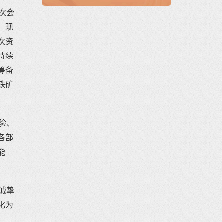
次会
、现
次资
持续
筹备
铁矿
验、
各部
能
诚挚
化为