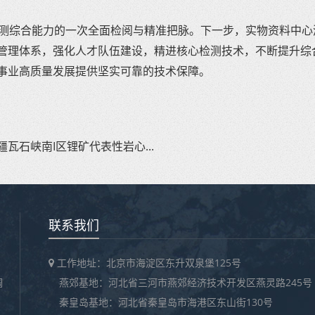
测综合能力的一次全面检阅与精准把脉。下一步，实物资料中心
管理体系，强化人才队伍建设，精进核心检测技术，不断提升综
事业高质量发展提供坚实可靠的技术保障。
瓦石峡南I区锂矿代表性岩心...
联系我们
工作地址：北京市海淀区东升双泉堡125号
调
燕郊基地：河北省三河市燕郊经济技术开发区燕灵路245号
秦皇岛基地：河北省秦皇岛市海港区东山街130号