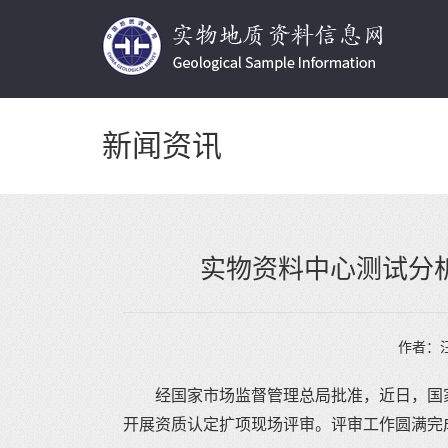
新闻资讯
实物资料中心测试分
作者：
经国家市场监督管理总局批准，近日，国
开展资质认定扩项现场评审。评审工作圆满完