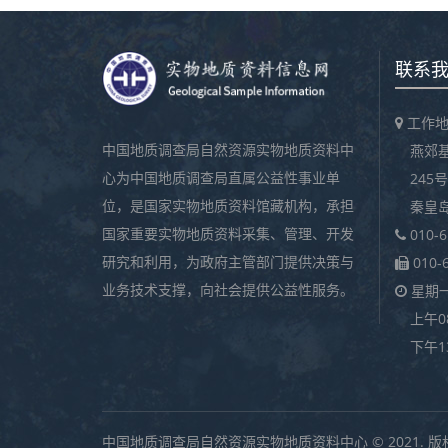
联系
工作地
中国地质调查局自然资源实物地质资料中
燕郊
心为中国地质调查局直属公益性事业单
245号
位，是国家实物地质资料馆藏机构，承担
秦皇
国家重要实物地质资料采集、管理、开发
010-
研究和利用，为政府主管部门提供决策与
010-
业务技术支撑，向社会提供公益性服务。
星期
上午08
下午13
中国地质调查局自然资源实物地质资料中心 © 2021. 版