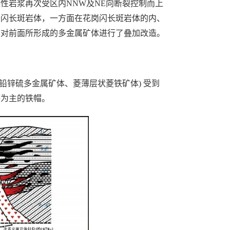
性岩浆再次受区内NNW及NE向断裂控制而上
岗闪长斑岩体，一方面在花岗闪长斑岩体的内、
样对前面所形成的多金属矿体进行了叠加改造。
铅锌硫多金属矿体、菱薄层状菱铁矿体) 受到
等为主的铁帽。