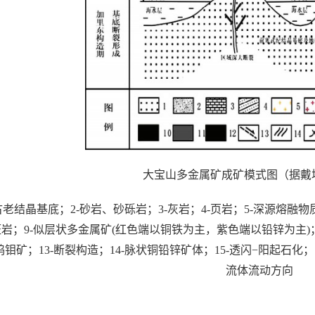
大宝山多金属矿成矿模式图（据戴塔
-古老结晶基底；2-砂岩、砂砾岩；3-灰岩；4-页岩；5-深源熔融物
岩；9-似层状多金属矿(红色端以铜铁为主，紫色端以铅锌为主)；1
钨钼矿；13-断裂构造；14-脉状铜铅锌矿体；15-透闪−阳起石化；
流体流动方向