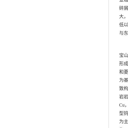
碎屑
大，
低以
与东
宝
形
和菱
为
致
岩岩
Cu
型钨
为主