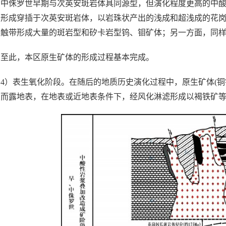
中侏罗世早期与次英安斑岩体具同源型，但演化程度更高的中酸
，形成穿插于次英安斑岩体，以岩珠状产出的浅成和超浅成的花
接触带形成大量的斑岩型和矽卡岩型钨、钼矿体；另一方面，同
至此，本区原生矿体的形成过程基本完成。
4）表生氧化阶段。在随后的地质历史演化过程中，原生矿体(铜
蚀而露地表，在地表或近地表条件下，经风化淋滤形成以褐铁矿