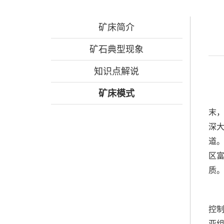
矿床简介
矿石典型现象
知识点解说
矿床模式
末，
深
道
区
质
控
亚