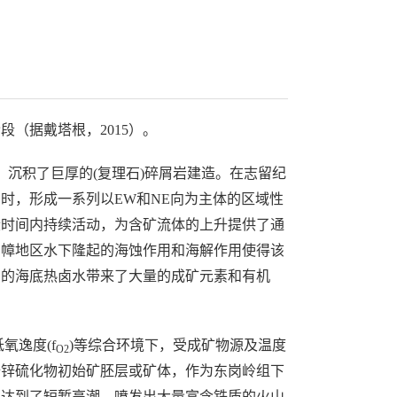
（据戴塔根，2015）。
沉积了巨厚的(复理石)碎屑岩建造。在志留纪
时，形成一系列以EW和NE向为主体的区域性
段时间内持续活动，为含矿流体的上升提供了通
山幛地区水下隆起的海蚀作用和海解作用使得该
涌的海底热卤水带来了大量的成矿元素和有机
低氧逸度(f
)等综合环境下，受成矿物源及温度
O2
铅锌硫化物初始矿胚层或矿体，作为东岗岭组下
发达到了短暂高潮，喷发出大量富含铁质的火山