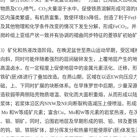
物质及CO
喷气，CO
大量溶于水中，促使铁质溶解形成可溶的Fe
2
2
区内藻类繁盛，有机质富集，致使环境Eh降低，创造了利于Fe(H
及其他物理和化学条件改变的情况下发生分解，形成FeCO
，并
3
岗岭组上亚组产状一致并有协调的褶曲同步特征的菱铁矿初始矿
3）矿化和热液改造阶段。在晚泥盆世至燕山运动早期，受区域构
山向斜，同时可能伴随着强烈的层间破碎发生，上覆地层产生的
成高温卤水，在一定程度上促使地层中的金属元素活化、迁移，
铁矿(胚)体进行了叠加改造。在燕山期，区域在以近EW向压应
基础，上、下同时扩展的块断体系。在早侏罗世中后期，少量深
构造软弱带两侧陆壳物质增温、软化而大面积重熔，从而形成以
浆体；岩浆体沿区内NNW及NE向断裂构造减压上侵喷溢，形
，Mo 和W等成矿元素；富含Cu，Mo和W等元素的岩浆热液，
、钼、铜矿，同时，沿围岩地层及早期形成的铜、铅、锌及菱铁
的钨、钼、铁铜矿体，部分挥发分和热量可能使原矿(胚)体发