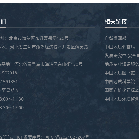
我们
相关链接
址：北京市海淀区东升双泉堡125号
自然资源部
基地：河北省三河市燕郊经济技术开发区燕灵路
中国地质调查局
发展研究中心(全
岛基地：河北省秦皇岛市海港区东山街130号
地质专业知识服
61592018
中国地质图书馆
61591851
中国地质科学院
一至星期五
国家岩矿化石标
:00～11:30
中国地质环境监
:30～17:00
权所有。 ICP备案序号：
京ICP备2021027267号