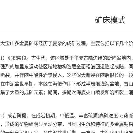
矿床模式
大宝山多金属矿床经历了复杂的成矿过程。主要包括以下几个阶段
1）沉积阶段。古生代，该区域处于华夏古陆边缘的断陷盆地内，
强烈的加里东运动使区域地槽构造层全面褶皱回返隆起成陆，同
大断裂，并伴随中酸性岩浆侵入，这些深大断裂在随后很长的一
。在中泥盆世早期，本区在海侵作用下形成半局限浅海盆地，雪
富集了大量的成矿元素；期间，多期次海底火山喷发和沿断裂上
。
2）成岩阶段。在成岩初期，中低温、丰富硫源(高硫逸度f
)和
S2
制，形成的矿物组明显呈现分带，且具同生沉积特征的多金属铜
组的一部分沉积下来。至中泥盆世后期，一方面，古海底火山喷