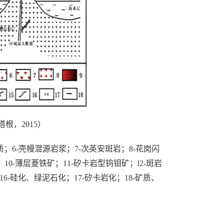
根，2015）
质；6-壳幔混源岩浆；7-次英安斑岩；8-花岗闪
0-薄层菱铁矿；11-矽卡岩型钨钼矿；l2-斑岩
16-硅化、绿泥石化；17-矽卡岩化；18-矿质、