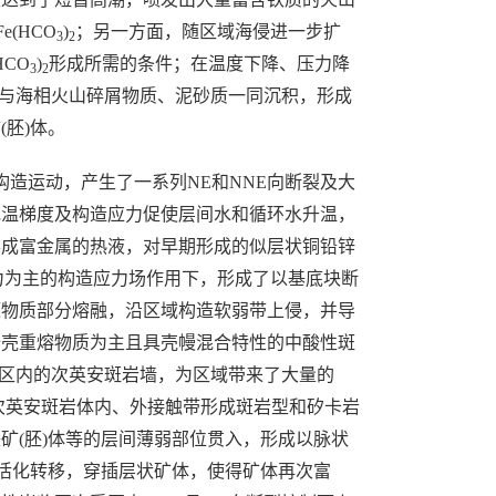
(HCO
)
；另一方面，随区域海侵进一步扩
3
2
CO
)
形成所需的条件；在温度下降、压力降
3
2
与海相火山碎屑物质、泥砂质一同沉积，形成
(胚)体。
造运动，产生了一系列NE和NNE向断裂及大
地温梯度及构造应力促使层间水和循环水升温，
形成富金属的热液，对早期形成的似层状铜铅锌
力为主的构造应力场作用下，形成了以基底块断
源物质部分熔融，沿区域构造软弱带上侵，并导
陆壳重熔物质为主且具壳幔混合特性的中酸性斑
成区内的次英安斑岩墙，为区域带来了大量的
在次英安斑岩体内、外接触带形成斑岩型和矽卡岩
矿(胚)体等的层间薄弱部位贯入，形成以脉状
生活化转移，穿插层状矿体，使得矿体再次富