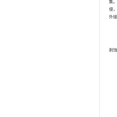
集。
侵
外
剥