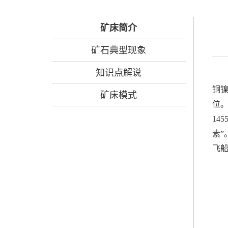
矿床简介
矿石典型现象
知识点解说
铜镍
矿床模式
位。
14
素
飞