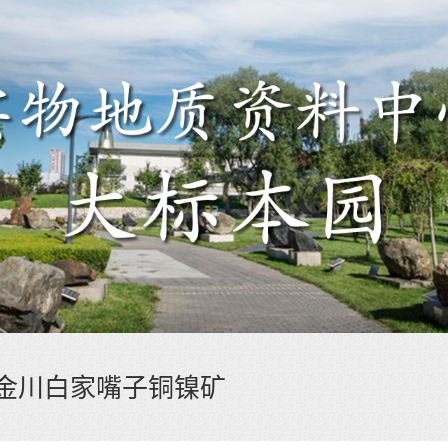
金川白家嘴子铜镍矿