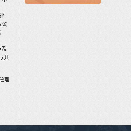
建
会议
内
作
及
与共
管理