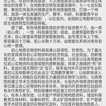
迁之机，在自然景观旅游、人文遗迹旅游占据旅游市场主体
地位的背景下，在地勘单位转型发展浪潮中，七一七总队酝
酿、筹划在凤县凤州镇建设有色地质展陈馆，打造一个地
质、旅游一体化发展的生产、教学、科研、科普教育平台
（“旅游地质”型陈展馆），以在省内、全国树立地勘单位向
民生地质转型的典型样板。
据了解，有色地质展陈馆初步预计投资数千万，由一库
（岩心库）、一馆（科技展览馆）组成，总建筑面积数千平
方米；岩心库建采用钢货架框架结构，由专用叉车上下架，
库容量近十万箱、岩心长数十万米，由智能化系统对库存岩
心统一管理。
岩心地质实物资料具有难以获得性、珍贵性。为了最大
化的发挥库存岩心实物资料的经济效益、社会效益，创新管
理方式，将库存岩心向社会各界开放，以改变以往各地勘单
位岩心实物资料自我保管的垄断局面；将束之高阁的
“死”资
料，变成价值无限的“活”宝贝，联系省内外开设地学专业的
高校以及地勘单位在此设立“实践教学基地”，以给即将进入
或已经进入地勘队伍的新生力量提供实物学习资料；与高等
院校建立学术交流和科技合作关系，与省内外地质资料管理
单位建立岩心实物资料共享关系，将省内外其他单位钻获的
有关代表性矿区、特别是秦岭地区施工的代表性钻孔岩矿
心、标本入库存放，以丰富产学研实物地质资料，增加科普
教育实体材料，给秦岭研究、凤太矿田地质科学、矿产勘查
等学术研究者提供实物研究资料，为培育并锻炼地质新人、