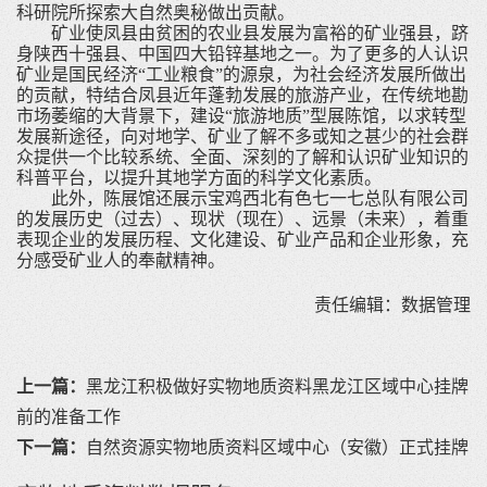
科研院所探索大自然奥秘做出贡献。
矿业使凤县由贫困的农业县发展为富裕的矿业强县，跻
身陕西十强县、中国四大铅锌基地之一。为了更多的人认识
矿业是国民经济
“工业粮食”的源泉，为社会经济发展所做出
的贡献，特结合凤县近年蓬勃发展的旅游产业，在传统地勘
市场萎缩的大背景下，建设“旅游地质”型展陈馆，以求转型
发展新途径，向对地学、矿业了解不多或知之甚少的社会群
众提供一个比较系统、全面、深刻的了解和认识矿业知识的
科普平台，以提升其地学方面的科学文化素质。
此外，陈展馆还展示宝鸡西北有色七一七总队有限公司
的发展历史（过去）、现状（现在）、远景（未来），着重
表现企业的发展历程、文化建设、矿业产品和企业形象，充
分感受矿业人的奉献精神。
责任编辑：
数据管理
上一篇：
黑龙江积极做好实物地质资料黑龙江区域中心挂牌
前的准备工作
下一篇：
自然资源实物地质资料区域中心（安徽）正式挂牌